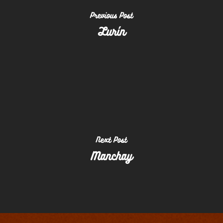
Previous Post
Lurín
Home
Next Post
Manchay
Somos
Helados
Trabaja Con Nosotros